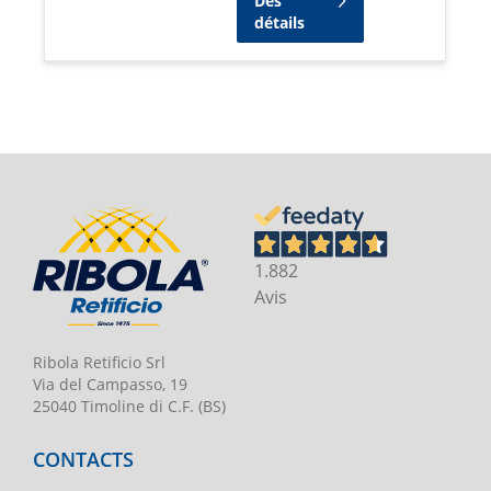
Des
détails
1.882
Avis
Ribola Retificio Srl
Via del Campasso, 19
25040 Timoline di C.F. (BS)
CONTACTS