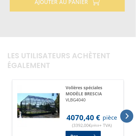
AJOUTER AU PANIER
LES UTILISATEURS ACHÈTENT
ÉGALEMENT
Volières spéciales
MODÈLE BRESCIA
VLBG4040
4070,40
€
pièce
(
3392,00
€
+ TVA
)
pièce