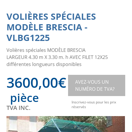
VOLIÈRES SPÉCIALES
MODÈLE BRESCIA
-
VLBG1225
Volières spéciales MODÈLE BRESCIA
LARGEUR 4.30 m X 3.30 m. h AVEC FILET 12X25
différentes longueurs disponibles
3600,00
€
AVEZ-VOUS UN
NUMÉRO DE TVA?
pièce
Inscrivez-vous pour les prix
TVA INC.
réservés