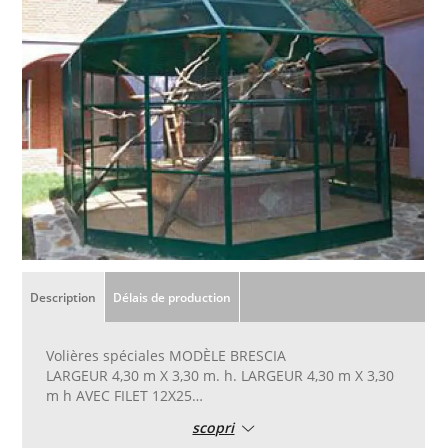
Description
Délais de production
Volières spéciales MODÈLE BRESCIA
LARGEUR 4,30 m X 3,30 m. h. LARGEUR 4,30 m X 3,30
m h AVEC FILET 12X25
différentes longueurs disponibles
scopri
porte sur mesure - choisissez entre mt. 1h30 ou m.