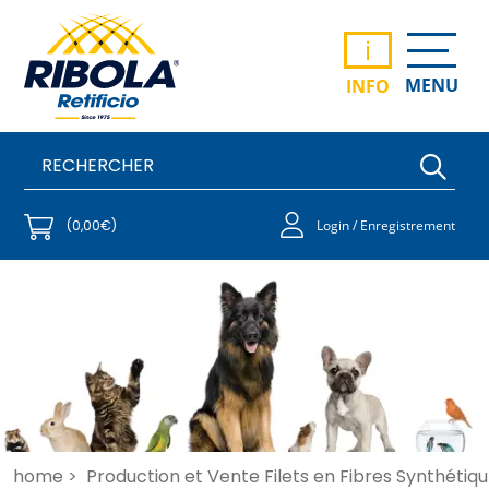
i
MENU
INFO
(0,00€)
Login / Enregistrement
home >
Production et Vente Filets en Fibres Synthétiqu