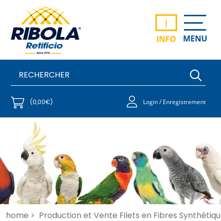
i
MENU
INFO
(0,00€)
Login / Enregistrement
home >
Production et Vente Filets en Fibres Synthétiqu