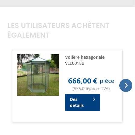
LES UTILISATEURS ACHÈTENT
ÉGALEMENT
Volière hexagonale
VLE0018B
666,00
€
pièce
(
555,00
€
+ TVA
)
pièce
Des
détails