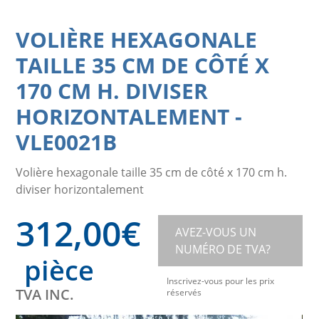
VOLIÈRE HEXAGONALE
TAILLE 35 CM DE CÔTÉ X
170 CM H. DIVISER
HORIZONTALEMENT
-
VLE0021B
Volière hexagonale taille 35 cm de côté x 170 cm h.
diviser horizontalement
312,00
€
AVEZ-VOUS UN
NUMÉRO DE TVA?
pièce
Inscrivez-vous pour les prix
TVA INC.
réservés