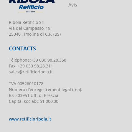
Avis
Ribola Retificio Srl
Via del Campasso, 19
25040 Timoline di C.F. (BS)
CONTACTS
Téléphone
:
+39 030 98.28.358
Fax:
+39 030 98.28.311
sales@retificioribola.it
TVA
00526010178
Numéro d'enregistrement légal
(rea):
BS-203951 Uff. di Brescia
Capital social
:
€ 51.000,00
www.retificioribola.it