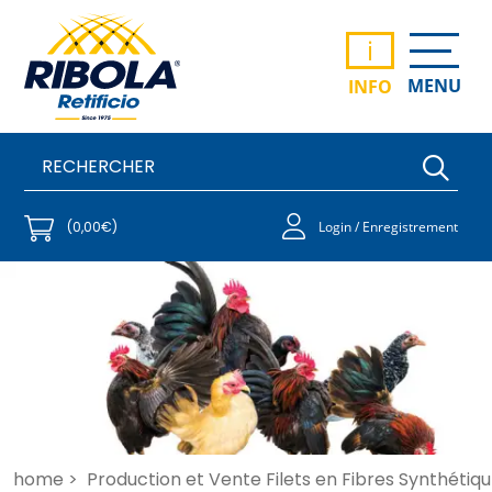
i
MENU
INFO
(0,00€)
Login / Enregistrement
home >
Production et Vente Filets en Fibres Synthétiqu