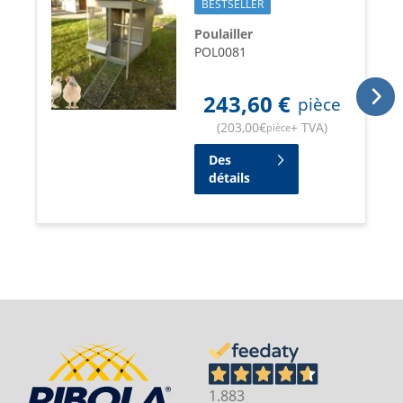
BESTSELLER
Poulailler
POL0081
243,60
€
pièce
(
203,00
€
+ TVA
)
pièce
Des
détails
1.883