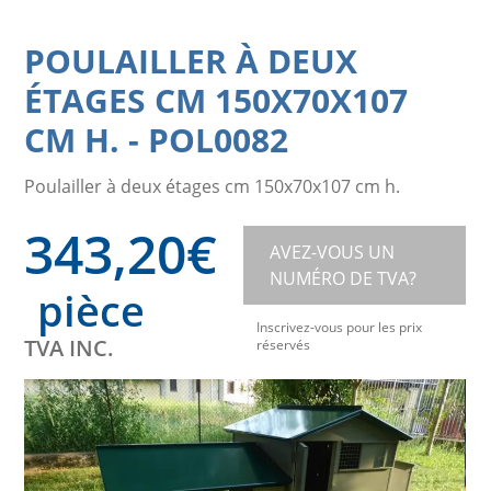
POULAILLER À DEUX
ÉTAGES CM 150X70X107
CM H.
-
POL0082
Poulailler à deux étages cm 150x70x107 cm h.
343,20
€
AVEZ-VOUS UN
NUMÉRO DE TVA?
pièce
Inscrivez-vous pour les prix
TVA INC.
réservés