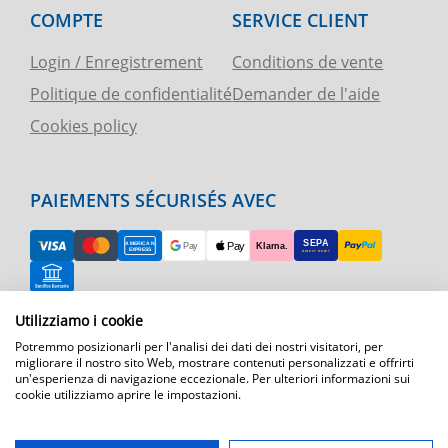
COMPTE
SERVICE CLIENT
Login / Enregistrement
Conditions de vente
Politique de confidentialité
Demander de l'aide
Cookies policy
PAIEMENTS SÉCURISÉS AVEC
Utilizziamo i cookie
RETOUR FACILE
Potremmo posizionarli per l'analisi dei dati dei nostri visitatori, per
ASSISTANCE TÉLÉPHONIQUE ET CARTE
migliorare il nostro sito Web, mostrare contenuti personalizzati e offrirti
un'esperienza di navigazione eccezionale. Per ulteriori informazioni sui
cookie utilizziamo aprire le impostazioni.
EXPÉDITION RAPIDE
Expédition par courrier express dans toute l'Europe