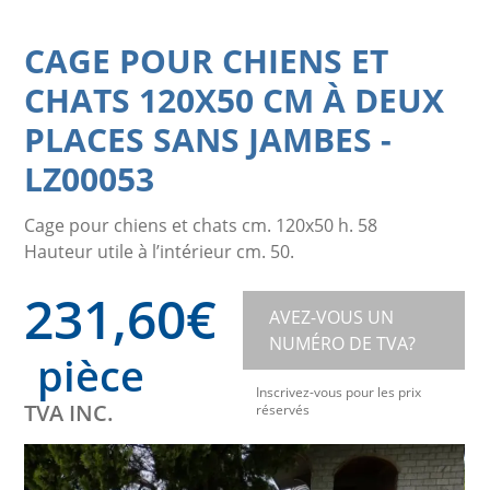
CAGE POUR CHIENS ET
CHATS 120X50 CM À DEUX
PLACES SANS JAMBES
-
LZ00053
Cage pour chiens et chats cm. 120x50 h. 58
Hauteur utile à l’intérieur cm. 50.
231,60
€
AVEZ-VOUS UN
NUMÉRO DE TVA?
pièce
Inscrivez-vous pour les prix
TVA INC.
réservés