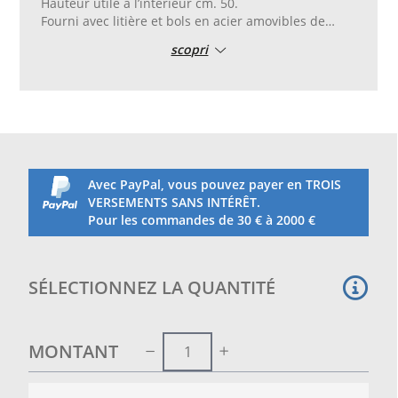
Hauteur utile à l’intérieur cm. 50.
Fourni avec litière et bols en acier amovibles de
porte à part
scopri
Équipée d’étagère à triangle.
Tous les côtés en filet.
Grille en plastique et tiroir en tôle amovible
Cage à superposer à l’art. LZ00053G c’est-à-dire à la
cage avec jambes et roues)
Les photos à deux étages sont une base : art.
LZ00053G et supra art. LZ00053
Avec PayPal, vous pouvez payer en TROIS
Poids : 21 kg environ
VERSEMENTS SANS INTÉRÊT.
Fourni pour montage avec instructions de montage
Pour les commandes de 30 € à 2000 €
SÉLECTIONNEZ LA QUANTITÉ
MONTANT