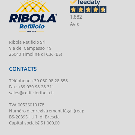
1.882
Avis
Ribola Retificio Srl
Via del Campasso, 19
25040 Timoline di C.F. (BS)
CONTACTS
Téléphone
:
+39 030 98.28.358
Fax:
+39 030 98.28.311
sales@retificioribola.it
TVA
00526010178
Numéro d'enregistrement légal
(rea):
BS-203951 Uff. di Brescia
Capital social
:
€ 51.000,00