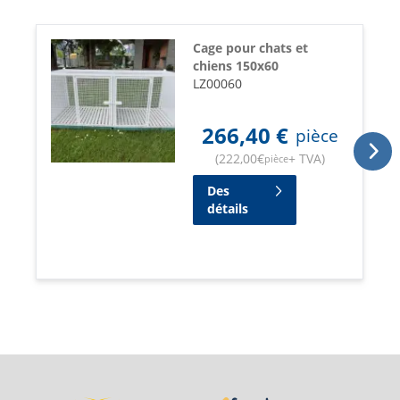
Cage pour chats et
chiens 150x60
LZ00060
266,40
€
pièce
(
222,00
€
+ TVA
)
pièce
Des
détails