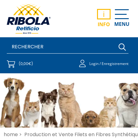
i
MENU
INFO
(0,00€)
Login / Enregistrement
home >
Production et Vente Filets en Fibres Synthétiqu