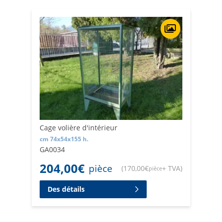
exigences spécifiques. Faites confiance à Retificio Ribola
pour offrir à vos oiseaux un habitat douillet à l’intérieur
de votre maison.
Cage volière d'intérieur
cm 74x54x155 h.
GA0034
204,00
€
pièce
(
170,00
€
+ TVA
)
pièce
Des détails