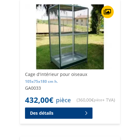
Cage d'intérieur pour oiseaux
105x75x180 cm h.
GA0033
432,00
€
pièce
(
360,00
€
+ TVA
)
pièce
Des détails