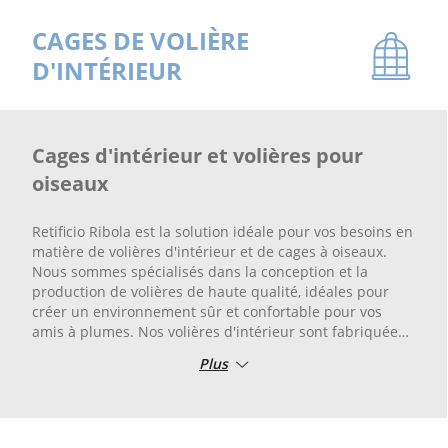
CAGES DE VOLIÈRE
D'INTÉRIEUR
Cages d'intérieur et volières pour
oiseaux
Retificio Ribola est la solution idéale pour vos besoins en
matière de volières d'intérieur et de cages à oiseaux.
Nous sommes spécialisés dans la conception et la
production de volières de haute qualité, idéales pour
créer un environnement sûr et confortable pour vos
amis à plumes. Nos volières d'intérieur sont fabriquées
à partir de matériaux résistants et sûrs, garantissant le
Plus
meilleur de la protection et du confort pour vos oiseaux.
Que vous ayez un perroquet, un canari ou tout autre
oiseau, nos volières sont conçues pour satisfaire à leurs