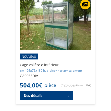
NOUVEAU
Cage volière d'intérieur
cm 105x75x180 h. diviser horizontalement
GA0033DIV
504,00
€
pièce
(
420,00
€
+ TVA
)
pièce
Des détails