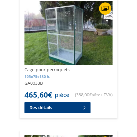
Cage pour perroquets
105x75x180 h.
GA0033B
465,60
€
pièce
(
388,00
€
+ TVA
)
pièce
Des détails