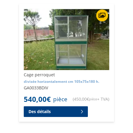
Cage perroquet
divisée horizontalement cm 105x75x180 h.
GA0033BDIV
540,00
€
pièce
(
450,00
€
+ TVA
)
pièce
Des détails