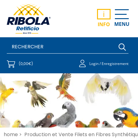
i
MENU
INFO
(0,00€)
Login / Enregistrement
home >
Production et Vente Filets en Fibres Synthétiqu