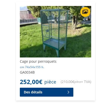
Cage pour perroquets
cm 74x54x155 h.
GA0034B
252,00
€
pièce
(
210,00
€
+ TVA
)
pièce
Des détails