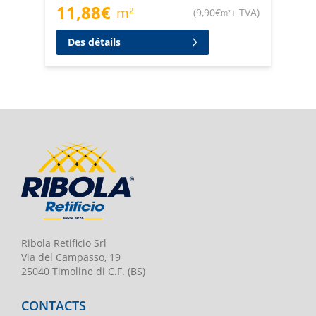
11,88
€
m²
(
9,90
€
+ TVA
)
m²
Des détails
Ribola Retificio Srl
Via del Campasso, 19
25040 Timoline di C.F. (BS)
CONTACTS