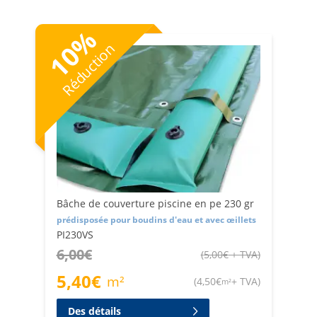
et d'autres impuretés, afin que l'eau reste propre et
prête à être utilisée.
%
10
Réduction
Avec nos bâches à composer pour piscines, vous pouvez
être certains que votre piscine est toujours bien
protégée et prête à être utilisée. Achetez-les aujourd’hui
et découvrez pourquoi nos clients choisissent toujours
Retificio Ribola pour des couvertures de piscines de
haute qualité.
Bâche de couverture piscine en pe 230 gr
prédisposée pour boudins d'eau et avec œillets
PI230VS
6,00
€
(
5,00
€
+ TVA
)
5,40
€
m²
(
4,50
€
+ TVA
)
m²
Des détails