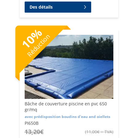
Des détails
%
10
Réduction
Bâche de couverture piscine en pvc 650
gr/mq
avec prédisposition boudins d'eau and oiellets
PI650B
13,20
€
(
11,00
€
+ TVA
)