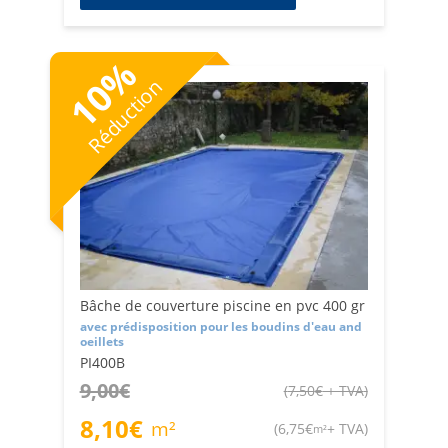
%
10
Réduction
Bâche de couverture piscine en pvc 400 gr
avec prédisposition pour les boudins d'eau and
oeillets
PI400B
9,00
€
(
7,50
€
+ TVA
)
8,10
€
m²
(
6,75
€
+ TVA
)
m²