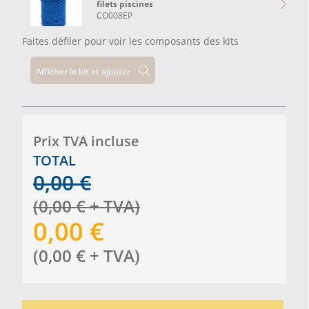
filets piscines
CO008EP
Faites défiler pour voir les composants des kits
Afficher le kit et ajouter
Prix ​​TVA incluse
TOTAL
0,00
€
(
0,00
€
+ TVA
)
0,00
€
(
0,00
€
+ TVA
)