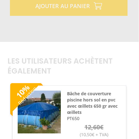
AJOUTER AU PANIER
LES UTILISATEURS ACHÈTENT
ÉGALEMENT
%
Réduction
10
Bâche de couverture
piscine hors sol en pvc
avec œillets 650 gr avec
œillets
PT650
12,60
€
(
10,50
€
+ TVA
)