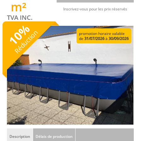
m²
Inscrivez-vous pour les prix réservés
TVA INC.
%
10
Réduction
promotion horaire valable
de
31/07/2026
à
30/09/2026
Description
Délais de production