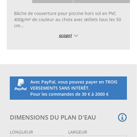
Bâche de couverture pour piscine hors sol en PVC
400g/m² de couleur au choix avec œillets tous les 50
cm
Polyester enduit PVC laqué brillant, traité anti UV,
scopri
antifongique et anti-moisissure.
Disponible en Blanc - Bleu ciel (en cas de
commande, spécifier la couleur choisie)
Traitement anti UV
Traitement antifongique
Traitement anti-moisissure
Insensible au gel
Avec PayPal, vous pouvez payer en TROIS
100% imperméable
VERSEMENTS SANS INTÉRÊT.
Pour les commandes de 30 € à 2000 €
DIMENSIONS DU PLAN D'EAU
LONGUEUR
LARGEUR