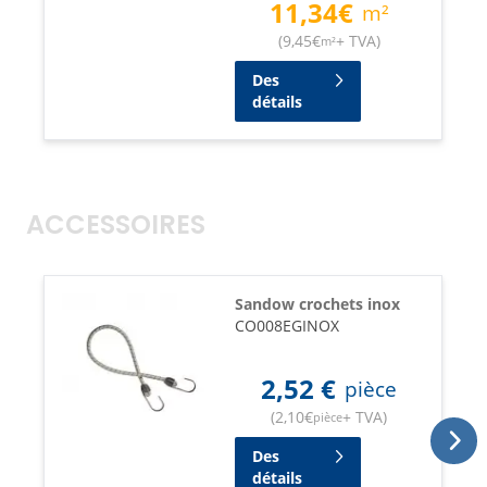
11,34
€
m²
(
9,45
€
+ TVA
)
m²
Des
détails
ACCESSOIRES
Sandow crochets inox
CO008EGINOX
2,52
€
pièce
(
2,10
€
+ TVA
)
pièce
Des
détails