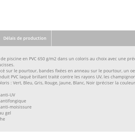
Délais de production
de piscine en PVC 650 g/m2 dans un coloris au choix avec une pré
cisses.
cé sur le pourtour, bandes fixées en anneau sur le pourtour, un oe
nduit PVC laqué brillant traité contre les rayons UV, les champigno
loris : Vert, Bleu, Gris, Rouge, Jaune, Blanc, Noir (préciser la coul
 anti-UV
 antifongique
anti-moisissure
au gel
che