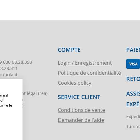
COMPTE
PAIE
9 030 98.28.358
Login / Enregistrement
98.28.311
Politique de confidentialité
ribola.it
RETO
Cookies policy
178
ASSI
egistrement légal
(rea):
re il
SERVICE CLIENT
. di Brescia
 di
EXPÉ
prire le
€ 51.000,00
Conditions de vente
Expédi
Demander de l'aide
ibola.it
T.imma