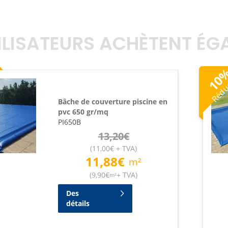
TILISATEURS ACHÈTENT É
Rédu
10
Bâche de couverture piscine en
pvc 650 gr/mq
PI650B
13,20
€
(
11,00
€
+ TVA
)
11,88
€
m²
(
9,90
€
+ TVA
)
m²
Des
détails