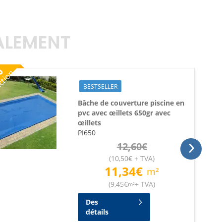
GALEMENT
%
ction
BESTSELLER
Bâche de couverture piscine en
pvc avec œillets 650gr avec
œillets
PI650
12,60
€
(
10,50
€
+ TVA
)
11,34
€
m²
(
9,45
€
+ TVA
)
m²
Des
détails