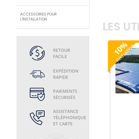
ACCESSOIRES POUR
L'INSTALLATION
LES U
%
Réduction
10
RETOUR
FACILE
EXPÉDITION
RAPIDE
PAIEMENTS
SÉCURISÉS
ASSISTANCE
TÉLÉPHONIQUE
ET CARTE