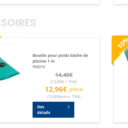
SOIRES
Rédu
10
Boudin pour poids bâche de
piscine 1 m
PI001V
14,40
€
(
12,00
€
+ TVA
)
12,96
€
pièce
(
10,80
€
+ TVA
)
pièce
Des
détails