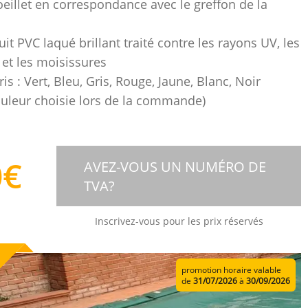
oeillet en correspondance avec le greffon de la
it PVC laqué brillant traité contre les rayons UV, les
et les moisissures
ris : Vert, Bleu, Gris, Rouge, Jaune, Blanc, Noir
couleur choisie lors de la commande)
0
€
AVEZ-VOUS UN NUMÉRO DE
TVA?
Inscrivez-vous pour les prix réservés
promotion horaire valable
de
31/07/2026
à
30/09/2026