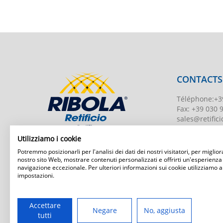
CONTACTS
Téléphone
:
+3
Fax:
+39 030 
sales@retificio
TVA
00526010
Utilizziamo i cookie
Numéro d'enr
Potremmo posizionarli per l'analisi dei dati dei nostri visitatori, per migliora
BS-203951 Uff
nostro sito Web, mostrare contenuti personalizzati e offrirti un'esperienza
navigazione eccezionale. Per ulteriori informazioni sui cookie utilizziamo a
Capital social
:
impostazioni.
Ribola Retificio Srl
Via del Campasso, 19
25040 Timoline di C.F. (BS)
www.retificior
Accettare
Negare
No, aggiusta
tutti