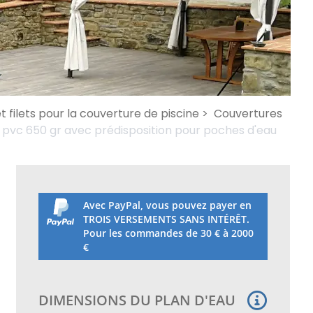
 filets pour la couverture de piscine >
Couvertures
 pvc 650 gr avec prédisposition pour poches d'eau
Avec PayPal, vous pouvez payer en
TROIS VERSEMENTS SANS INTÉRÊT.
Pour les commandes de 30 € à 2000
€
DIMENSIONS DU PLAN D'EAU