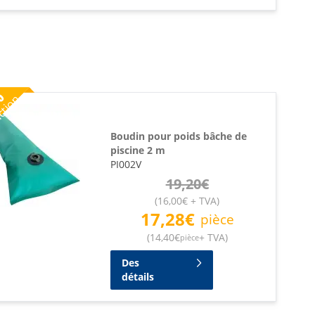
%
ction
Boudin pour poids bâche de
piscine 2 m
PI002V
19,20
€
(
16,00
€
+ TVA
)
17,28
€
pièce
(
14,40
€
+ TVA
)
pièce
Des
détails