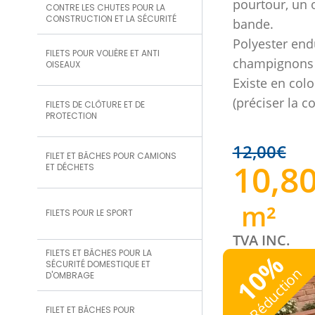
pourtour, un 
CONTRE LES CHUTES POUR LA
CONSTRUCTION ET LA SÉCURITÉ
bande.
Polyester endu
FILETS POUR VOLIÈRE ET ANTI
champignons 
OISEAUX
Existe en colo
(préciser la 
FILETS DE CLÔTURE ET DE
PROTECTION
12,00
€
FILET ET BÂCHES POUR CAMIONS
10,8
ET DÉCHETS
m²
FILETS POUR LE SPORT
TVA INC.
FILETS ET BÂCHES POUR LA
%
SÉCURITÉ DOMESTIQUE ET
10
Réduction
D'OMBRAGE
FILET ET BÂCHES POUR