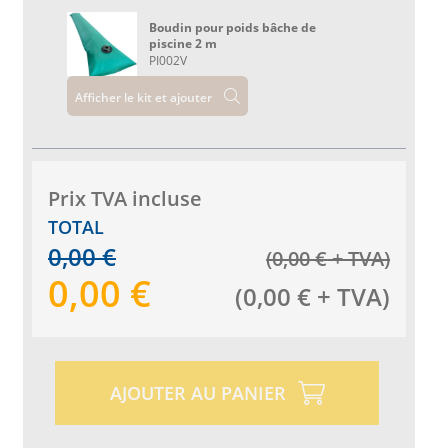
Boudin pour poids bâche de
piscine 2 m
PI002V
Afficher le kit et ajouter
Prix ​​TVA incluse
TOTAL
0,00
€
(
0,00
€
+ TVA
)
0,00
€
(
0,00
€
+ TVA
)
AJOUTER AU PANIER