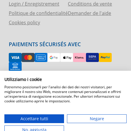
Login / Enregistrement
Conditions de vente
Politique de confidentialité
Demander de l'aide
Cookies policy
PAIEMENTS SÉCURISÉS AVEC
Utilizziamo i cookie
RETOUR FACILE
Potremmo posizionarli per l'analisi dei dati dei nostri visitatori, per
ASSISTANCE TÉLÉPHONIQUE ET CARTE
migliorare il nostro sito Web, mostrare contenuti personalizzati e offrirti
un'esperienza di navigazione eccezionale. Per ulteriori informazioni sui
cookie utilizziamo aprire le impostazioni.
EXPÉDITION RAPIDE
Expédition par courrier express dans toute l'Europe
Accettare tutti
Negare
T.immagine | agenzia di marketing
No, aggiusta