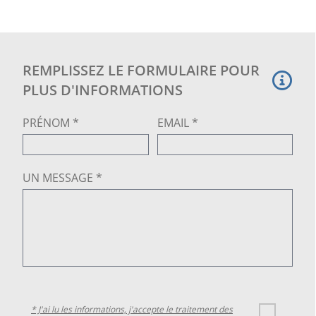
l'utilisation et le poids du poisson.
En matière traitée contre les rayons UV et adaptée à
la plongée.
REMPLISSEZ LE FORMULAIRE POUR
PLUS D'INFORMATIONS
PRÉNOM *
EMAIL *
UN MESSAGE *
* J'ai lu les informations, j'accepte le traitement des