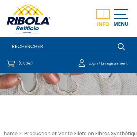
i
MENU
INFO
(0,00€)
Login / Enregistrement
home >
Production et Vente Filets en Fibres Synthétiqu