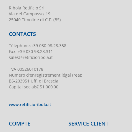
Ribola Retificio Srl
Via del Campasso, 19
25040 Timoline di C.F. (BS)
CONTACTS
Téléphone
:
+39 030 98.28.358
Fax:
+39 030 98.28.311
sales@retificioribola.it
TVA
00526010178
Numéro d'enregistrement légal
(rea):
BS-203951 Uff. di Brescia
Capital social
:
€ 51.000,00
www.retificioribola.it
COMPTE
SERVICE CLIENT