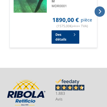
M
MDR0001
1890,00
€
pièce
(
1575,00
€
+ TVA
)
pièce
Des
détails
1.883
Avis