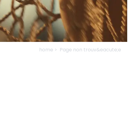
home >
Page non trouv&eacute;e