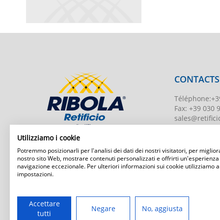
CONTACTS
Téléphone
:
+3
Fax:
+39 030 
sales@retificio
TVA
00526010
Utilizziamo i cookie
Numéro d'enr
Potremmo posizionarli per l'analisi dei dati dei nostri visitatori, per migliora
BS-203951 Uff
nostro sito Web, mostrare contenuti personalizzati e offrirti un'esperienza
navigazione eccezionale. Per ulteriori informazioni sui cookie utilizziamo a
Capital social
:
impostazioni.
Ribola Retificio Srl
Via del Campasso, 19
25040 Timoline di C.F. (BS)
www.retificior
Accettare
Negare
No, aggiusta
tutti