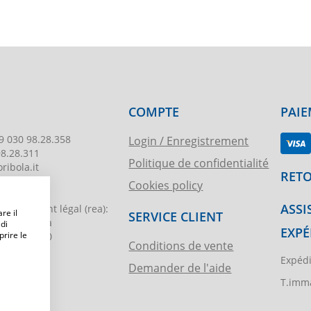
COMPTE
PAIE
9 030 98.28.358
Login / Enregistrement
98.28.311
Politique de confidentialité
ribola.it
RETO
Cookies policy
178
ASSI
egistrement légal
(rea):
re il
SERVICE CLIENT
. di Brescia
 di
EXPÉ
prire le
€ 51.000,00
Conditions de vente
Expédi
Demander de l'aide
ibola.it
T.imma