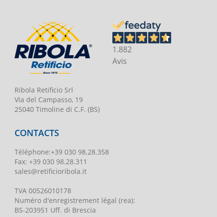
1.882
Avis
Ribola Retificio Srl
Via del Campasso, 19
25040 Timoline di C.F. (BS)
CONTACTS
Téléphone
:
+39 030 98.28.358
Fax:
+39 030 98.28.311
sales@retificioribola.it
TVA
00526010178
Numéro d'enregistrement légal
(rea):
BS-203951 Uff. di Brescia