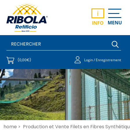
i
MENU
INFO
(0,00€)
Login / Enregistrement
home >
Production et Vente Filets en Fibres Synthétiqu