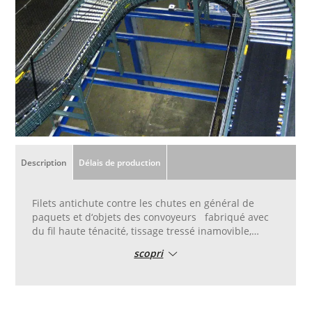
Description
Délais de production
Filets antichute contre les chutes en général de
paquets et d‘objets des convoyeurs fabriqué avec
du fil haute ténacité, tissage tressé inamovible,
résistants aux UV.
scopri
Disponibles en mailles différentes selon le poids
des objets à contenir et de l‘ utilisation requise.
Produits sur demande du client selon le danger de
chute des objets .