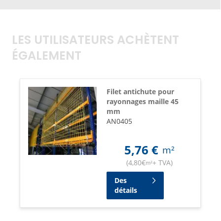
LES UTILISATEURS ACHÈTENT
ÉGALEMENT
Filet antichute pour
rayonnages maille 45
mm
AN0405
5,76
€
m²
(
4,80
€
+ TVA
)
m²
Des
détails