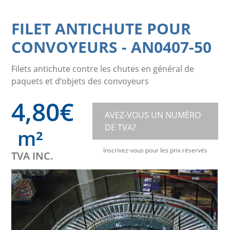
FILET ANTICHUTE POUR
CONVOYEURS
-
AN0407-50
Filets antichute contre les chutes en général de
paquets et d‘objets des convoyeurs
4,80
€
AVEZ-VOUS UN NUMÉRO
DE TVA?
m²
Inscrivez-vous pour les prix réservés
TVA INC.