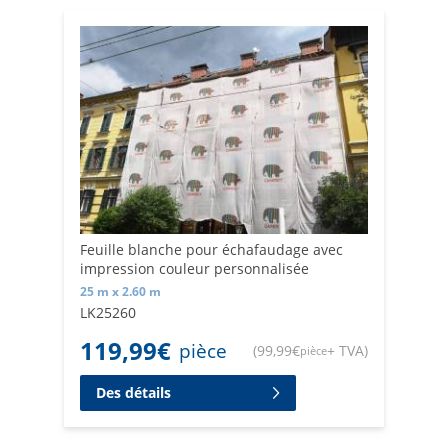
Feuille blanche pour échafaudage avec
impression couleur personnalisée
25 m x 2.60 m
LK25260
119,99
€
pièce
(
99,99
€
+ TVA
)
pièce
Des détails