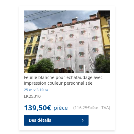
Feuille blanche pour échafaudage avec
impression couleur personnalisée
25 m x 3.10 m
LK25310
139,50
€
pièce
(
116,25
€
+ TVA
)
pièce
Des détails