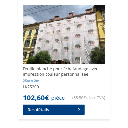
Feuille blanche pour échafaudage avec
impression couleur personnalisée
25m x 2m
LK25200
102,60
€
pièce
(
85,50
€
+ TVA
)
pièce
Des détails