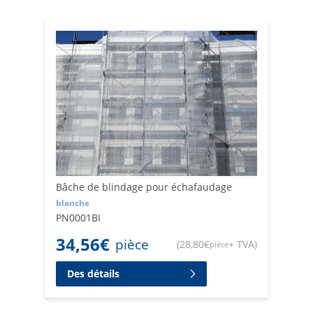
Bâche de blindage pour échafaudage
blanche
PN0001BI
34,56
€
pièce
(
28,80
€
+ TVA
)
pièce
Des détails