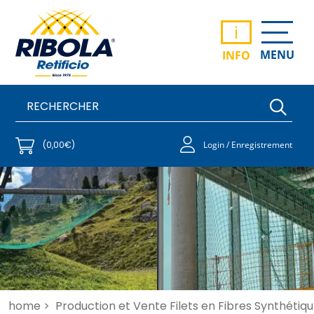
i
MENU
INFO
(0,00€)
Login / Enregistrement
home >
Production et Vente Filets en Fibres Synthétiqu