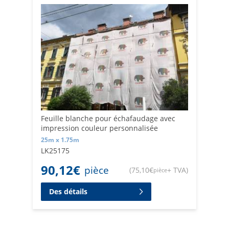
Feuille blanche pour échafaudage avec
impression couleur personnalisée
25m x 1.75m
LK25175
90,12
€
pièce
(
75,10
€
+ TVA
)
pièce
Des détails