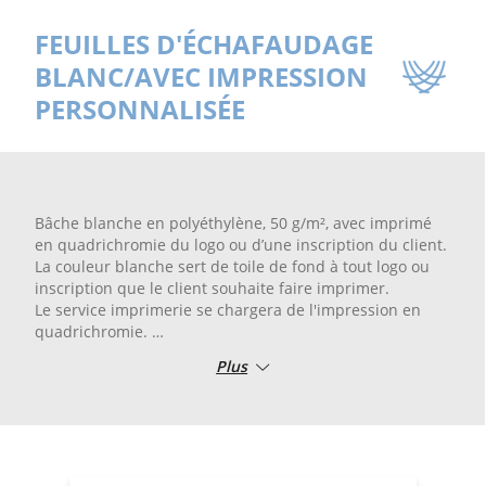
FEUILLES D'ÉCHAFAUDAGE
BLANC/AVEC IMPRESSION
PERSONNALISÉE
Bâche blanche en polyéthylène, 50 g/m², avec imprimé
en quadrichromie du logo ou d’une inscription du client.
La couleur blanche sert de toile de fond à tout logo ou
inscription que le client souhaite faire imprimer.
Le service imprimerie se chargera de l'impression en
quadrichromie.
Les bâches d'échafaudage personnalisées ont une
Plus
longueur standard de 25 m.
Plusieurs hauteurs disponibles : 1,75 m-2 m- 2,60 m-
3,10 m.
Les logos peuvent être envoyés par e-mail à
info@retificioribola.it.