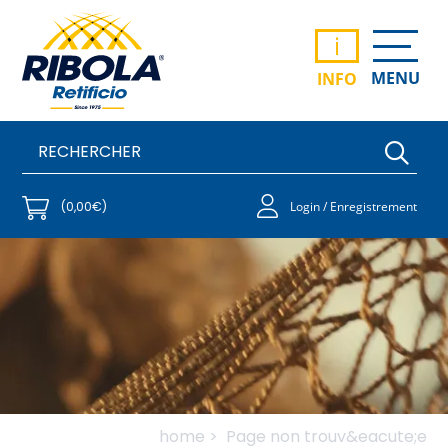
i
MENU
INFO
(0,00€)
Login / Enregistrement
home >
Page non trouv&eacute;e