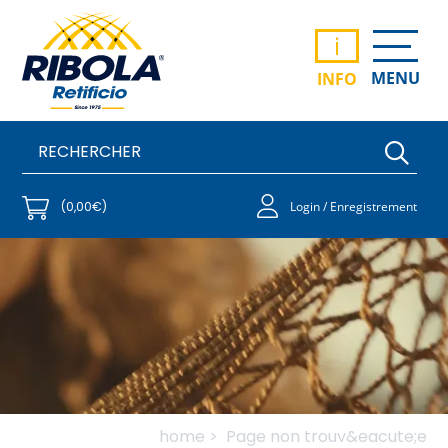
i
MENU
INFO
(0,00€)
Login / Enregistrement
home >
Page non trouv&eacute;e