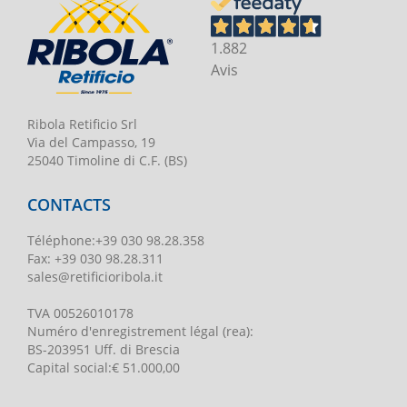
1.882
Avis
Ribola Retificio Srl
Via del Campasso, 19
25040 Timoline di C.F. (BS)
CONTACTS
Téléphone
:
+39 030 98.28.358
Fax:
+39 030 98.28.311
sales@retificioribola.it
TVA
00526010178
Numéro d'enregistrement légal
(rea):
BS-203951 Uff. di Brescia
Capital social
:
€ 51.000,00