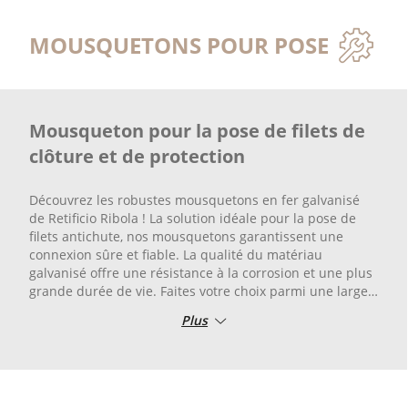
MOUSQUETONS POUR POSE
Mousqueton pour la pose de filets de
clôture et de protection
Découvrez les robustes mousquetons en fer galvanisé
de Retificio Ribola ! La solution idéale pour la pose de
filets antichute, nos mousquetons garantissent une
connexion sûre et fiable. La qualité du matériau
galvanisé offre une résistance à la corrosion et une plus
grande durée de vie. Faites votre choix parmi une large
gamme de mousquetons pour répondre à vos besoins
Plus
spécifiques.
Que vous travailliez sur un chantier ou dans un
environnement industriel, nos mousquetons sont conçus
pour garantir une sécurité maximale. La sécurité, c’est