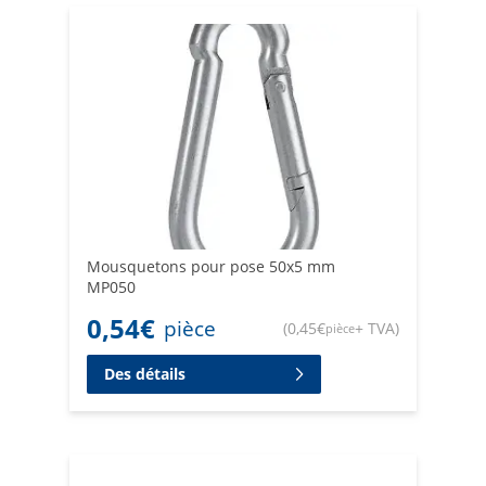
notre priorité, et tous nos produits sont conformes aux
normes de sécurité les plus élevées. Faites confiance à
Retificio Ribola pour obtenir les meilleurs mousquetons
du marché.
Mousquetons pour pose 50x5 mm
MP050
0,54
€
pièce
(
0,45
€
+ TVA
)
pièce
Des détails