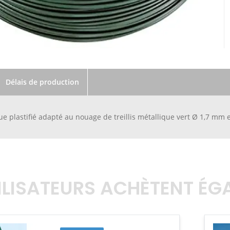
Délais de production
que plastifié adapté au nouage de treillis métallique vert Ø 1,7 mm
TILISATEURS ACHÈTENT É