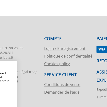
COMPTE
PAIE
9 030 98.28.358
Login / Enregistrement
98.28.311
Politique de confidentialité
ribola.it
RETO
Cookies policy
178
ASSI
egistrement légal
(rea):
re il
SERVICE CLIENT
. di Brescia
 di
EXPÉ
prire le
€ 51.000,00
Conditions de vente
Expédi
Demander de l'aide
ibola.it
T.imma