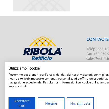
CONTACTS
Téléphone
:
+3
Fax:
+39 030 
sales@retificio
TVA
00526010
Utilizziamo i cookie
Numéro d'enr
Potremmo posizionarli per l'analisi dei dati dei nostri visitatori, per migliora
BS-203951 Uff
nostro sito Web, mostrare contenuti personalizzati e offrirti un'esperienza
navigazione eccezionale. Per ulteriori informazioni sui cookie utilizziamo a
Capital social
:
impostazioni.
Ribola Retificio Srl
Via del Campasso, 19
25040 Timoline di C.F. (BS)
www.retificior
Accettare
Negare
No, aggiusta
tutti