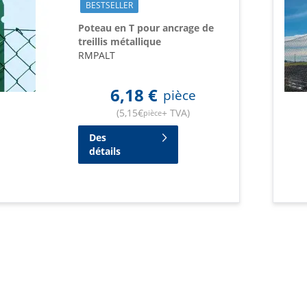
BESTSELLER
Poteau en T pour ancrage de
treillis métallique
RMPALT
6,18
€
pièce
(
5,15
€
+ TVA
)
pièce
Des
détails