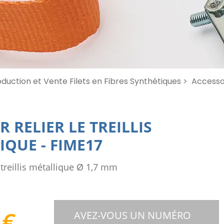
duction et Vente Filets en Fibres Synthétiques >
Accessoi
R RELIER LE TREILLIS
IQUE
-
FIME17
r treillis métallique Ø 1,7 mm
4
€
AVEZ-VOUS UN NUMÉRO