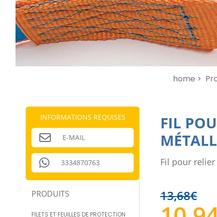
home >
Pro
INFORMATIONS REQUISES
FIL POU
MÉTALL
E-MAIL
Fil pour relie
3334870763
13,68
€
PRODUITS
10,9
FILETS ET FEUILLES DE PROTECTION