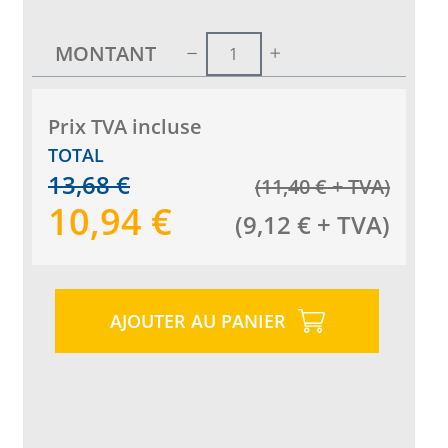
MONTANT
Prix ​​TVA incluse
TOTAL
13,68
€
(
11,40
€
+ TVA
)
10,94
€
(
9,12
€
+ TVA
)
AJOUTER AU PANIER