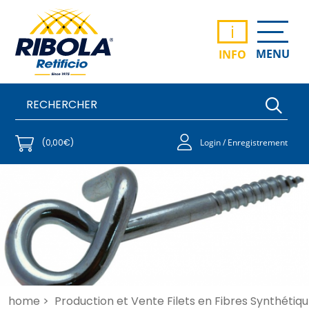
i
MENU
INFO
(0,00€)
Login / Enregistrement
home >
Production et Vente Filets en Fibres Synthétiqu