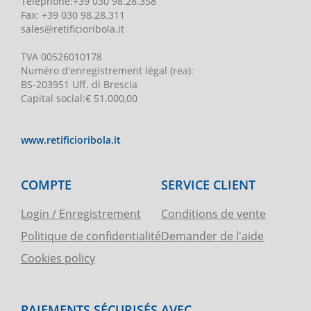
Téléphone
:
+39 030 98.28.358
Fax:
+39 030 98.28.311
sales@retificioribola.it
TVA
00526010178
Numéro d'enregistrement légal
(rea):
BS-203951 Uff. di Brescia
Capital social
:
€ 51.000,00
www.retificioribola.it
COMPTE
SERVICE CLIENT
Login / Enregistrement
Conditions de vente
Politique de confidentialité
Demander de l'aide
Cookies policy
PAIEMENTS SÉCURISÉS AVEC