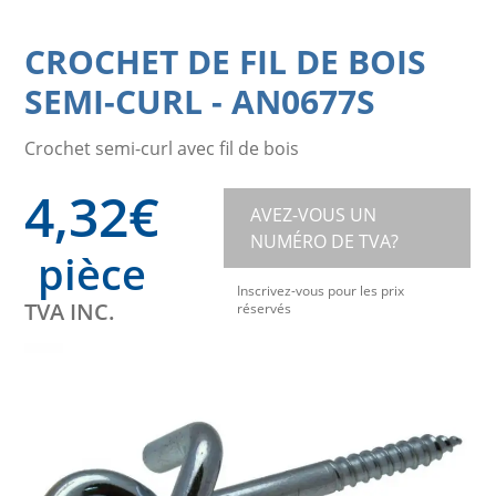
CROCHET DE FIL DE BOIS
SEMI-CURL
-
AN0677S
Crochet semi-curl avec fil de bois
4,32
€
AVEZ-VOUS UN
NUMÉRO DE TVA?
pièce
Inscrivez-vous pour les prix
TVA INC.
réservés