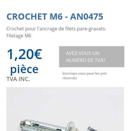
CROCHET M6
-
AN0475
Crochet pour l'ancrage de filets pare-gravats.
Filetage M6
1,20
€
AVEZ-VOUS UN
NUMÉRO DE TVA?
pièce
Inscrivez-vous pour les prix
TVA INC.
réservés