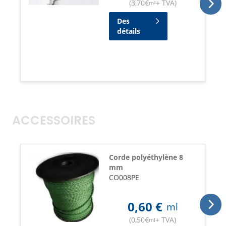
(
3,70
€
+ TVA
)
m²
Des
détails
ACCESSOIRES
Corde polyéthylène 8
mm
CO008PE
0,60
€
ml
(
0,50
€
+ TVA
)
ml