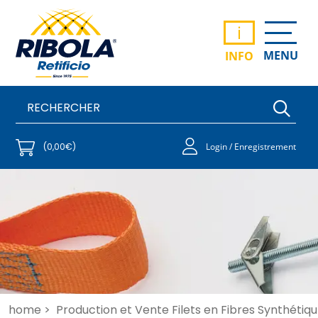
i
MENU
INFO
(0,00€)
Login / Enregistrement
home >
Production et Vente Filets en Fibres Synthétiqu