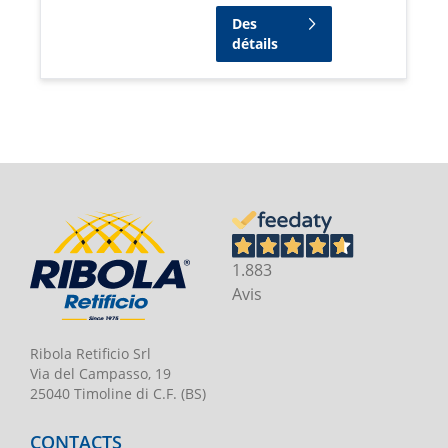
Des
détails
1.883
Avis
Ribola Retificio Srl
Via del Campasso, 19
25040 Timoline di C.F. (BS)
CONTACTS