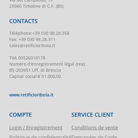
25040 Timoline di C.F. (BS)
CONTACTS
Téléphone
:
+39 030 98.28.358
Fax:
+39 030 98.28.311
sales@retificioribola.it
TVA
00526010178
Numéro d'enregistrement légal
(rea):
BS-203951 Uff. di Brescia
Capital social
:
€ 51.000,00
www.retificioribola.it
COMPTE
SERVICE CLIENT
Login / Enregistrement
Conditions de vente
Politique de confidentialité
Demander de l'aide