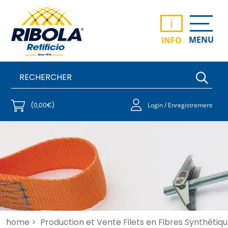
i
MENU
INFO
(0,00€)
Login / Enregistrement
home >
Production et Vente Filets en Fibres Synthétiqu