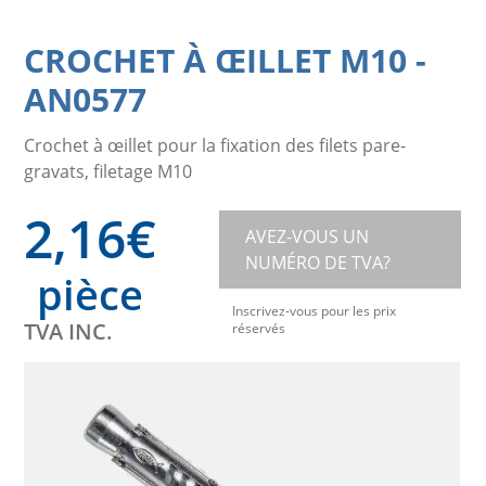
CROCHET À ŒILLET M10
-
AN0577
Crochet à œillet pour la fixation des filets pare-
gravats, filetage M10
2,16
€
AVEZ-VOUS UN
NUMÉRO DE TVA?
pièce
Inscrivez-vous pour les prix
TVA INC.
réservés