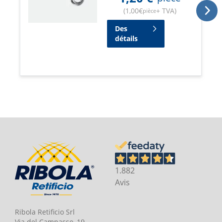
(
1,00
€
+ TVA
)
pièce
Des
détails
1.882
Avis
Ribola Retificio Srl
Via del Campasso, 19