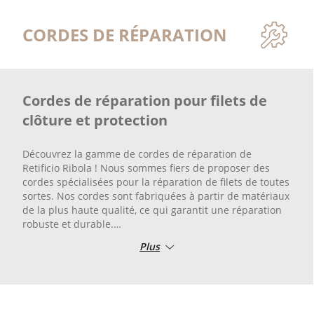
CORDES DE RÉPARATION
Cordes de réparation pour filets de
clôture et protection
Découvrez la gamme de cordes de réparation de
Retificio Ribola ! Nous sommes fiers de proposer des
cordes spécialisées pour la réparation de filets de toutes
sortes. Nos cordes sont fabriquées à partir de matériaux
de la plus haute qualité, ce qui garantit une réparation
robuste et durable.
Plus
Faites confiance à nos dizaines d’années d'expérience en
la matière et réparez vos filets de manière efficace et
efficiente. Que vous ayez besoin de réparer des filets de
pêche, des filets de protection ou des filets sportifs, vous
trouverez la corde qui convient à chaque application.