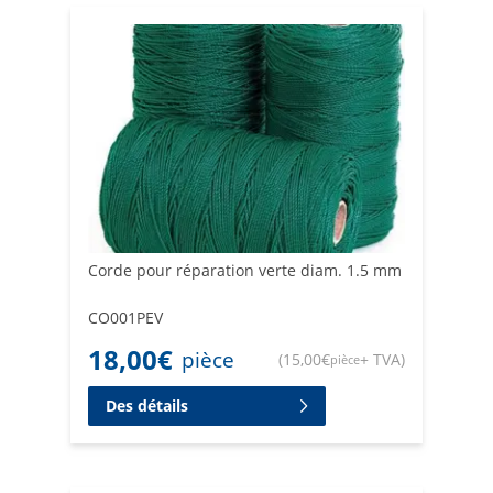
Choisissez Retificio Ribola pour une solution fiable et
durable, selon vos besoins de réparation de filets.
Corde pour réparation verte diam. 1.5 mm
CO001PEV
18,00
€
pièce
(
15,00
€
+ TVA
)
pièce
Des détails