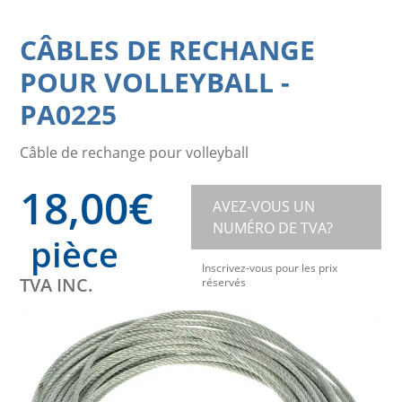
CÂBLES DE RECHANGE
POUR VOLLEYBALL
-
PA0225
Câble de rechange pour volleyball
18,00
€
AVEZ-VOUS UN
NUMÉRO DE TVA?
pièce
Inscrivez-vous pour les prix
TVA INC.
réservés