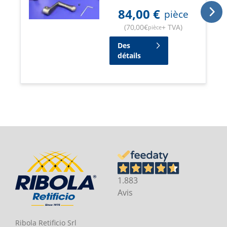
84,00
€
pièce
(
70,00
€
+ TVA
)
pièce
Des
détails
1.883
Avis
Ribola Retificio Srl