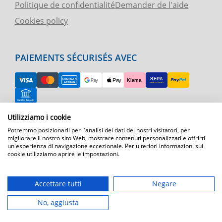
Politique de confidentialité
Demander de l'aide
Cookies policy
PAIEMENTS SÉCURISÉS AVEC
Utilizziamo i cookie
RETOUR FACILE
Potremmo posizionarli per l'analisi dei dati dei nostri visitatori, per
ASSISTANCE TÉLÉPHONIQUE ET CARTE
migliorare il nostro sito Web, mostrare contenuti personalizzati e offrirti
un'esperienza di navigazione eccezionale. Per ulteriori informazioni sui
cookie utilizziamo aprire le impostazioni.
EXPÉDITION RAPIDE
Expédition par courrier express dans toute l'Europe
Accettare tutti
Negare
T.immagine | agenzia di marketing
No, aggiusta