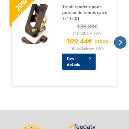
%
Réduction
20
Treuil tendeur pour
poteau de tennis carré
TE110.01
136,80
€
(
114,00
€
+ TVA
)
109,44
€
pièce
(
91,20
€
+ TVA
)
pièce
Des
détails