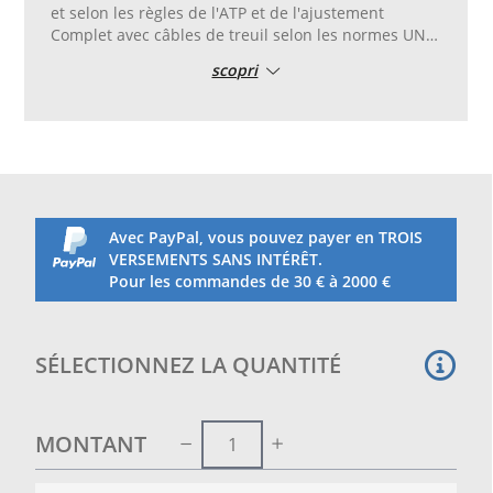
et selon les règles de l'ATP et de l'ajustement
Complet avec câbles de treuil selon les normes UNI
EN 1510.
scopri
Structure en tube d'acier carré 80x80 avec raccords
enfichables sans vis de roue appliquées aux
extrémités (doit être retirée pour le mouvement)
Bases avec poids internes, poids kg. 150 ca.
Avec PayPal, vous pouvez payer en TROIS
VERSEMENTS SANS INTÉRÊT.
Pour les commandes de 30 € à 2000 €
SÉLECTIONNEZ LA QUANTITÉ
MONTANT