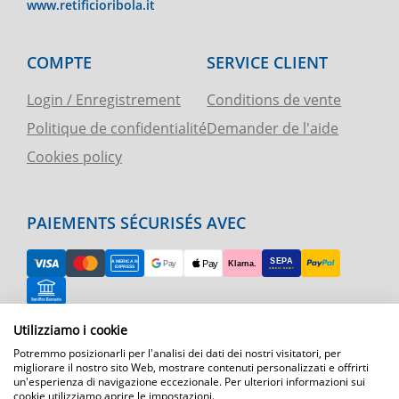
www.retificioribola.it
COMPTE
SERVICE CLIENT
Login / Enregistrement
Conditions de vente
Politique de confidentialité
Demander de l'aide
Cookies policy
PAIEMENTS SÉCURISÉS AVEC
Utilizziamo i cookie
RETOUR FACILE
Potremmo posizionarli per l'analisi dei dati dei nostri visitatori, per
ASSISTANCE TÉLÉPHONIQUE ET CARTE
migliorare il nostro sito Web, mostrare contenuti personalizzati e offrirti
un'esperienza di navigazione eccezionale. Per ulteriori informazioni sui
cookie utilizziamo aprire le impostazioni.