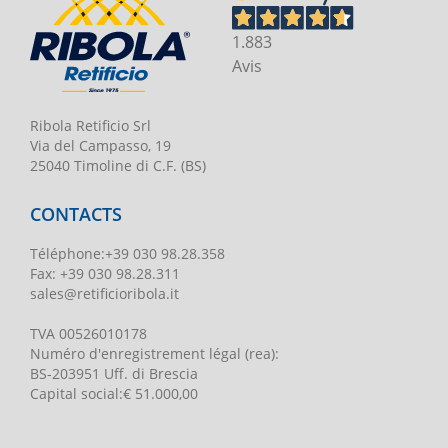
1.883
Avis
Ribola Retificio Srl
Via del Campasso, 19
25040 Timoline di C.F. (BS)
CONTACTS
Téléphone
:
+39 030 98.28.358
Fax:
+39 030 98.28.311
sales@retificioribola.it
TVA
00526010178
Numéro d'enregistrement légal
(rea):
BS-203951 Uff. di Brescia
Capital social
:
€ 51.000,00