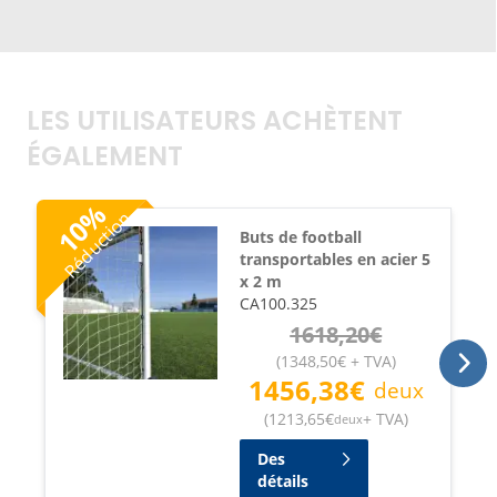
LES UTILISATEURS ACHÈTENT
ÉGALEMENT
%
Réduction
10
Buts de football
transportables en acier 5
x 2 m
CA100.325
1618,20
€
(
1348,50
€
+ TVA
)
1456,38
€
deux
(
1213,65
€
+ TVA
)
deux
Des
détails