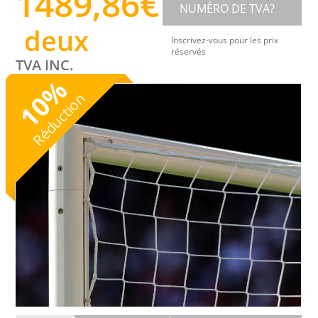
1489,86
€
NUMÉRO DE TVA?
deux
Inscrivez-vous pour les prix
réservés
TVA INC.
%
10
Réduction