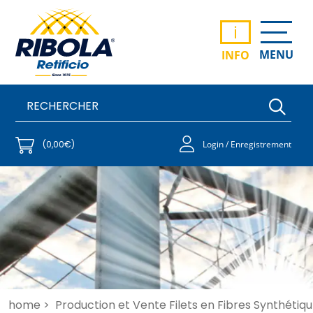
i
MENU
INFO
(0,00€)
Login / Enregistrement
home >
Production et Vente Filets en Fibres Synthétiqu