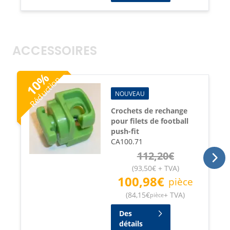
ACCESSOIRES
%
Réduction
10
NOUVEAU
Crochets de rechange
pour filets de football
push-fit
CA100.71
112,20
€
(
93,50
€
+ TVA
)
100,98
€
pièce
(
84,15
€
+ TVA
)
pièce
Des
détails